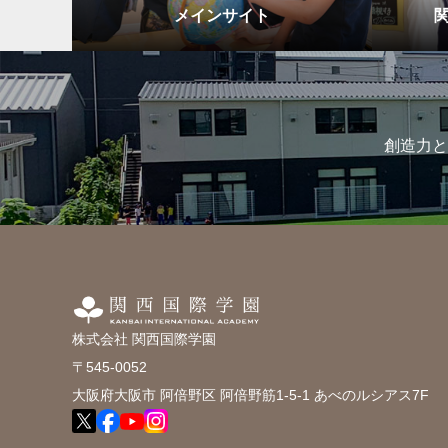
メインサイト
創造力と
株式会社 関西国際学園
〒545-0052
大阪府大阪市 阿倍野区 阿倍野筋1-5-1 あべのルシアス7F