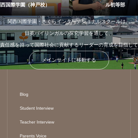
関西国際学園（神戸校）
ル初等部
関西国際学園・さくらインターナショナルスクールは、
日英バイリンガルの探究学習を通して、
責任感を持って国際社会に貢献するリーダーの育成を目指して
メインサイトに移動する
Blog
Student Interview
Teacher Interview
Parents Voice