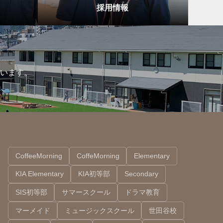
採用情報
います。
CoffeeMorning
CoffeMorning
Elementary
KIA Elementary
KIA初等部
Secondary
SIS初等部
サマースクール
ドラマ教育
マーメイド
ミュージックスクール
世田谷校