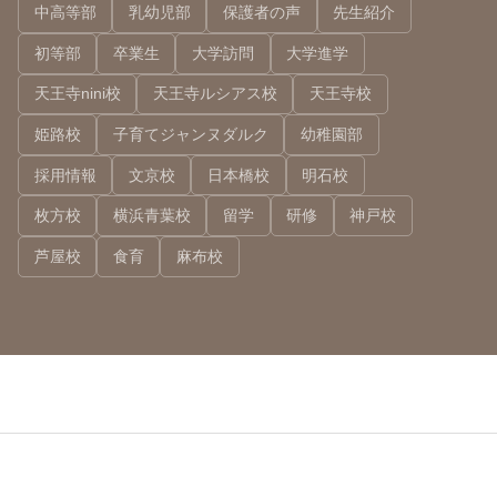
中高等部
乳幼児部
保護者の声
先生紹介
初等部
卒業生
大学訪問
大学進学
天王寺nini校
天王寺ルシアス校
天王寺校
姫路校
子育てジャンヌダルク
幼稚園部
採用情報
文京校
日本橋校
明石校
枚方校
横浜青葉校
留学
研修
神戸校
芦屋校
食育
麻布校