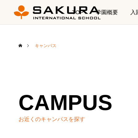
TOP
学園概要
入
キャンパス
ELC
CAMPUS
乳幼児部（0
夏季休園のお知らせ
【DP Co
Learning
4月開
お近くのキャンパスを探す
2026.08.07
乳幼児部プ
学び
2026.
カリキュラ