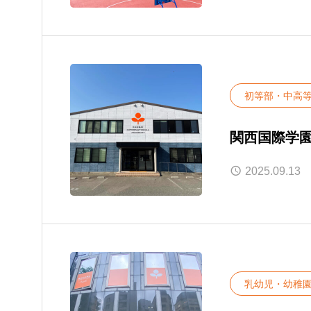
初等部・中高
関西国際学園
2025.09.13
乳幼児・幼稚