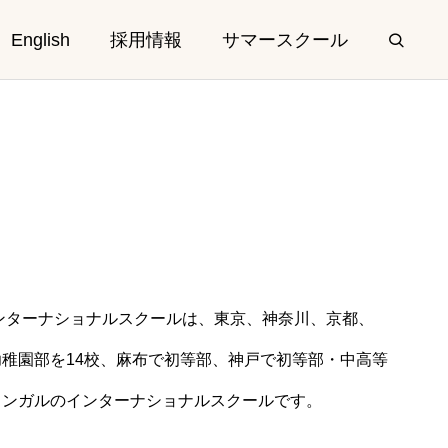
English
採用情報
サマースクール
Elementary &
Secondary
ンターナショナルスクールは、東京、神奈川、京都、
）
親子クラス 入会受付中
稚園部を14校、麻布で初等部、神戸で初等部・中高等
初等部・中高等部
2026.07.17
リンガルのインターナショナルスクールです。
しました
さくらインターナショナルスクール初