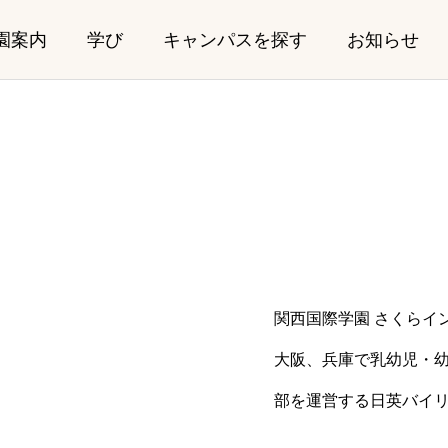
園案内
学び
キャンパスを探す
お知らせ
Kindergarten
関西国際学園 さくらイ
〜2歳児）
幼稚園部（年少、年中、年長
mputer Science】2027年
中高等部 卒業生が
大阪、兵庫で乳幼児・幼
講
「TEDxUniversity of
部を運営する日英バイ
ログラム
幼稚園部プログラム
Manchester」に出場
07.30
2026.07.22
ム
カリキュラム