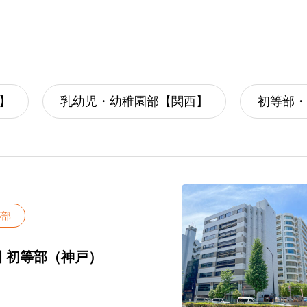
ュール
1日のスケジュール
選択授業（園内習い事）
年間イベント
】
乳幼児・幼稚園部【関西】
初等部・
進学実績
サマースクール
等部
 初等部（神戸）