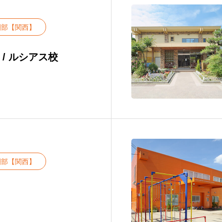
園部【関西】
 / ルシアス校
園部【関西】