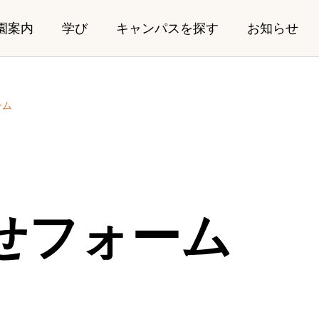
園案内
学び
キャンパスを探す
お知らせ
ーム
Kindergarten
せフォーム
〜2歳児）
幼稚園部（年少、年中、年長
mputer Science】2027年
中高等部 卒業生が
講
「TEDxUniversity of
ログラム
幼稚園部プログラム
Manchester」に出場
07.30
2026.07.22
ム
カリキュラム