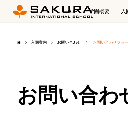
TOP
学園概要
入
入園案内
お問い合わせ
お問い合わせフォ
ELC
お問い合わ
乳幼児部（0
夏季休園のお知らせ
【DP Co
Learning
4月開
2026.08.07
乳幼児部プ
学び
2026.
カリキュラ