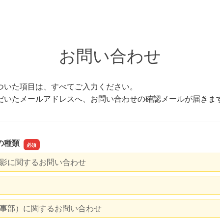
ュール
1日のスケジュール
選択授業（園内習い事）
年間イベント
進学実績
サマースクール