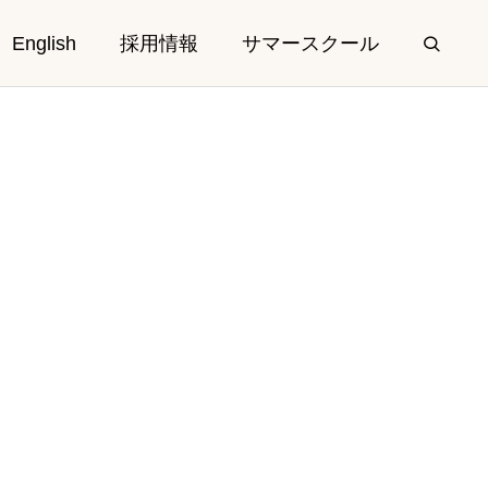
English
採用情報
サマースクール
Elementary &
Secondary
）
親子クラス 入会受付中
初等部・中高等部
2026.07.17
しました
さくらインターナショナルスクール初