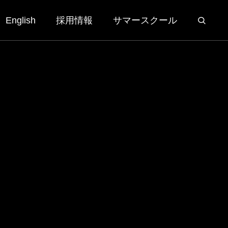
English
採用情報
サマースクール
Elementary &
Secondary
）
MUNでHonorable Mention、Best
初等部・中高等部
Delegateを受賞
2026.07.16
さくらインターナショナルスクール初