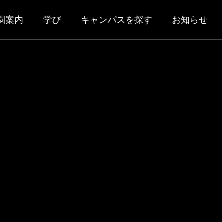
園案内
学び
キャンパスを探す
お知らせ
Kindergarten
〜2歳児）
幼稚園部（年少、年中、年長
部 卒業生が
親子クラス 入会受付中
iversity of
2026.07.17
ログラム
幼稚園部プログラム
hester」に出場しました
07.22
ム
カリキュラム