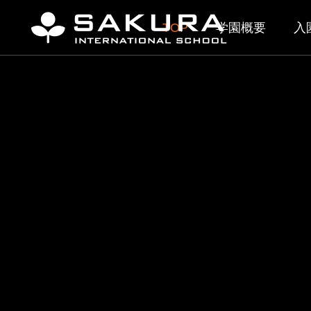
TOP
学園概要
入
ELC
乳幼児部（0
【DP Computer Science】2027年
中高等
Learning
4月開講
「TEDxUn
乳幼児部プ
Manc
学び
2026.07.30
2026.
カリキュラ